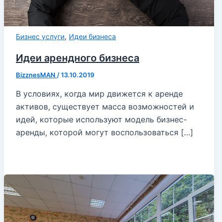
,
Бизнес услуги
Идеи бизнеса
Идеи арендного бизнеса
BizznesMAN
/
13.10.2019
В условиях, когда мир движется к аренде
активов, существует масса возможностей и
идей, которые используют модель бизнес-
аренды, которой могут воспользоваться […]