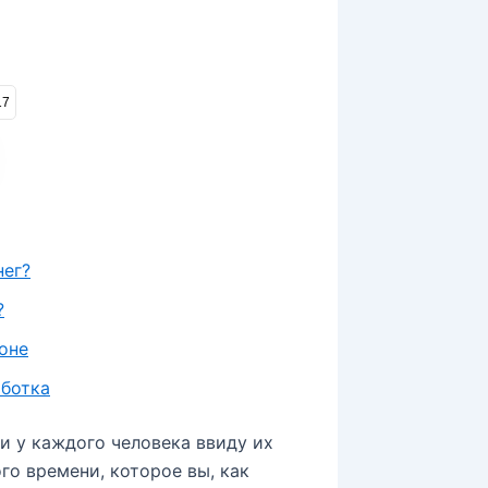
17
нег?
?
оне
аботка
и у каждого человека ввиду их
го времени, которое вы, как