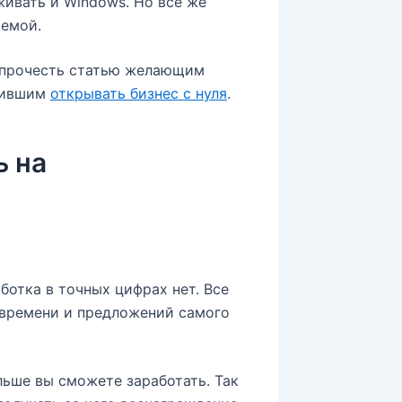
ивать и Windows. Но все же
темой.
прочесть статью желающим
шившим
открывать бизнес с нуля
.
ь на
ботка в точных цифрах нет. Все
 времени и предложений самого
льше вы сможете заработать. Так